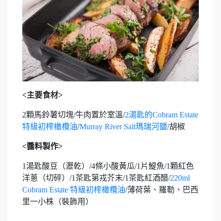
<
主要食材>
2顆馬鈴薯切塊/牛肉置於室溫/
2湯匙的Cobram Estate
特級初榨橄欖油
/
Murray River Salt瑪瑞河鹽
/胡椒
<
醬料製作>
1湯匙酸豆（瀝乾）/4條小酸黃瓜/1片鯷魚/1顆紅色
洋蔥（切碎）/1茶匙第戎芥末/1茶匙紅酒醋/
220ml
Cobram Estate 特級初榨橄欖油
/薄荷葉、羅勒、巴西
里一小株（裝飾用）