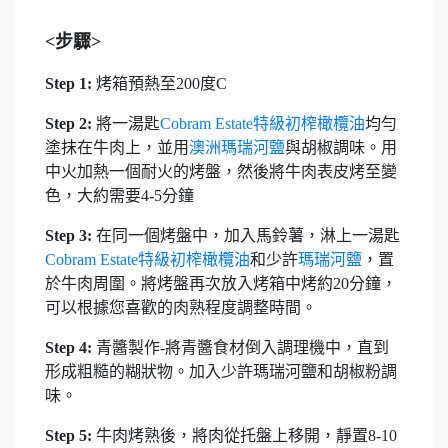
<步驟>
Step 1
:
烤箱預熱至200度C
Step 2:
將一湯匙
Cobram Estate特級初榨橄欖油
均勻
塗抹在牛肉上，並用
澳洲瑪瑞河鹽
與胡椒調味。用
中火加熱一個耐火的烤盤，然後將牛肉表皮烤至變
色，大約需要4-5分鐘
Step 3:
在同一個烤盤中，加入馬鈴薯，淋上一湯匙
Cobram Estate特級初榨橄欖油
和少許
瑪瑞河鹽
，置
於牛肉周圍。將烤盤再次放入烤箱中烤約20分鐘，
可以根據您喜歡的肉熟程度調整時間。
Step 4:
青醬製作-將青醬食材倒入調理機中，直到
形成粗糙的糊狀物。加入少許瑪瑞河鹽和胡椒粉調
味。
Step 5:
牛肉烤熟後，將肉從托盤上移開，靜置8-10