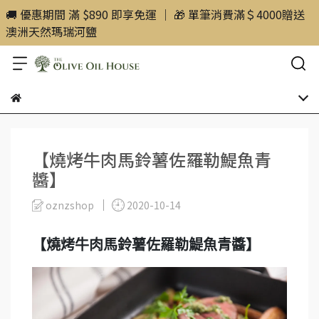
🚚 優惠期間 滿 $890 即享免運 ｜ 🎁 單筆消費滿＄4000贈送
澳洲天然瑪瑞河鹽
【燒烤牛肉馬鈴薯佐羅勒鯷魚青
醬】
oznzshop
2020-10-14
【燒烤牛肉馬鈴薯佐羅勒鯷魚青醬】