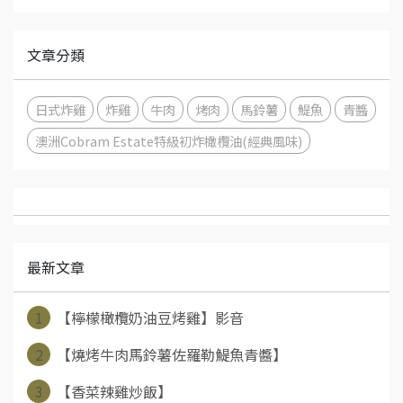
文章分類
日式炸雞
炸雞
牛肉
烤肉
馬鈴薯
鯷魚
青醬
澳洲Cobram Estate特級初炸橄欖油(經典風味)
最新文章
1
【檸檬橄欖奶油豆烤雞】影音
2
【燒烤牛肉馬鈴薯佐羅勒鯷魚青醬】
3
【香菜辣雞炒飯】