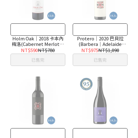
Holm Oak｜2018 卡本內
Protero｜2020 巴貝拉
梅洛(Cabernet Merlot｜
(Barbera｜Adelaide
Tasmania)
Hills)
NT$590
NT$780
NT$975
NT$1,090
已售完
已售完