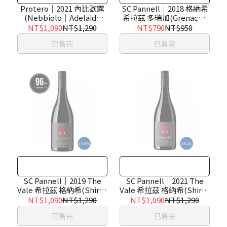
Protero｜2021 內比歐露
SC Pannell｜2018 格納希
(Nebbiolo｜Adelaide
希拉茲 多瑞加(Grenache
Hills)
Shiraz Touriga｜McLaren
NT$1,090
NT$1,290
NT$790
NT$950
Vale)
已售完
已售完
SC Pannell｜2019 The
SC Pannell｜2021 The
Vale 希拉茲 格納希(Shiraz
Vale 希拉茲 格納希(Shiraz
Grenache｜McLaren
Grenache｜McLaren
NT$1,090
NT$1,290
NT$1,090
NT$1,290
Vale)
Vale)
已售完
已售完