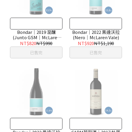
Bondar｜2019 混釀
Bondar｜2022 黑達沃拉
(Junto GSM｜McLaren
(Nero｜McLaren Vale)
Vale)
NT$820
NT$990
NT$920
NT$1,190
已售完
已售完