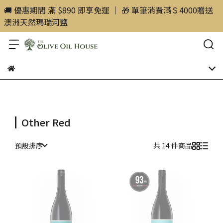
🚚 優惠期間 滿 $890 即享免運 ｜ 🎁 單筆消費滿＄4000贈送
澳洲天然瑪瑞河鹽
Other Red
預設排序
共 14 件商品