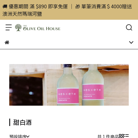
🚚 優惠期間 滿 $890 即享免運 ｜ 🎁 單筆消費滿＄4000贈送
澳洲天然瑪瑞河鹽
甜白酒
預設排序
共 1 件商品