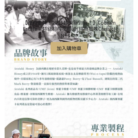
【紐約金牌！2025鮮採新到貨！】Cobram
【2
Estate｜特級初榨橄欖油(經典風味Classic)
375ml
NT$420
加入購物車