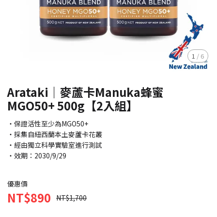
1
/
6
Arataki｜麥蘆卡Manuka蜂蜜
MGO50+ 500g【2入組】
・保證活性至少為MGO50+
・採集自紐西蘭本土麥蘆卡花叢
・經由獨立科學實驗室進行測試
・效期：2030/9/29
優惠價
NT$890
NT$1,700