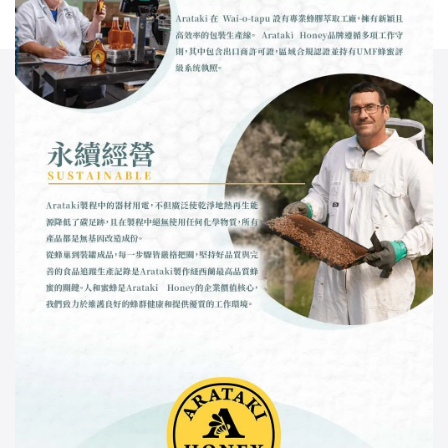
關於我們 About Us
品牌理念
配合通路
餐飲採購
低溫貨櫃運輸
澳安國際有限公司
客服專線：02 2784 6655
客服傳真：02 8792 1313
信箱：admin@tullochfoods.com
地址：台北市大安區建國南路二段151巷36號一樓
客戶服務 Service
購物須知
退換貨說明
隱私條款
食品登錄｜產品責任險
回饋及留言