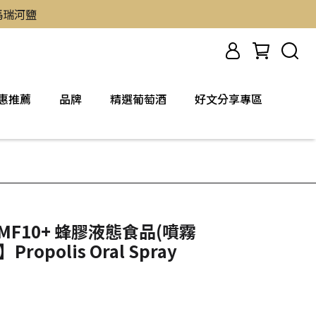
然瑪瑞河鹽
惠推薦
品牌
精選葡萄酒
好文分享專區
UMF10+ 蜂膠液態食品(噴霧
ropolis Oral Spray