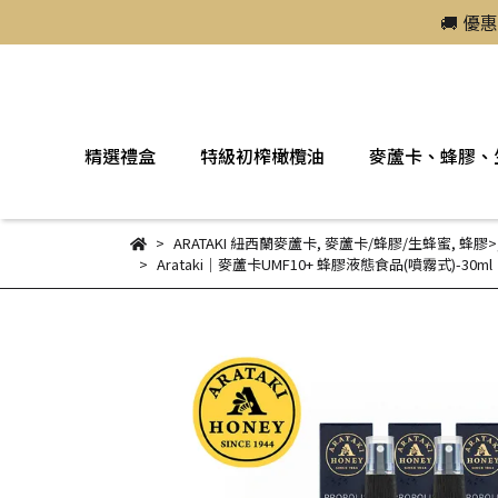
🚚 優
精選禮盒
特級初榨橄欖油
麥蘆卡、蜂膠、
ARATAKI 紐西蘭麥蘆卡
,
麥蘆卡/蜂膠/生蜂蜜
,
蜂膠>
Arataki｜麥蘆卡UMF10+ 蜂膠液態食品(噴霧式)-30ml【12