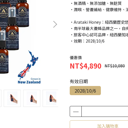
・無酒精、無添加糖、無麩質
・潤喉、營養補給、健康維持、
・Arataki Honey：紐西蘭歷
・南半球最大養蜂品牌之一，自有
・旅客中心認可品牌，紐西蘭知
・效期：2028/10/6
優惠價
NT$4,890
NT$10,080
有效日期
2028/10/6
加入購物車