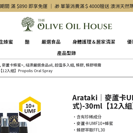
惠期間 滿 $890 即享免運 ｜ 🎁 單筆消費滿＄4000贈送 澳洲天
生蜂蜜
醋
嚴選食品
身體護理＆居家清潔
優
產品型錄
,
麥蘆卡蜂蜜>
,
紐澳嚴選食品all
,
超值多入組
,
蜂膠
,
蜂膠噴霧
入組】Propolis Oral Spray
Arataki｜麥蘆卡
式)-30ml【12入組】P
・含有珍稀成分
・麥蘆卡UMF10+蜂蜜
・蜂膠萃取FFL30