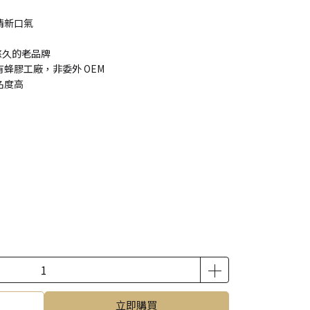
清新口氣
史悠久的老品牌
蜂膠工廠，非委外 OEM
名度高
立即購買