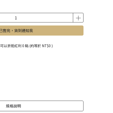
已售完，貨到通知我
 」可以折抵紅利
0
點 (約等於
NT$0
)
規格說明