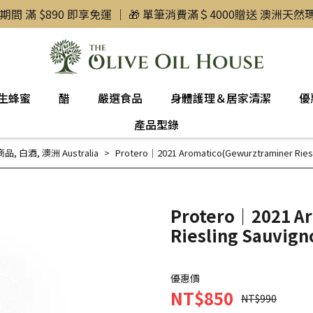
惠期間 滿 $890 即享免運 ｜ 🎁 單筆消費滿＄4000贈送 澳洲天
生蜂蜜
醋
嚴選食品
身體護理＆居家清潔
優
產品型錄
商品
,
白酒
,
澳洲 Australia
Protero｜2021 Aromatico(Gewurztraminer Riesl
Protero｜2021 A
Riesling Sauvign
優惠價
NT$850
NT$990