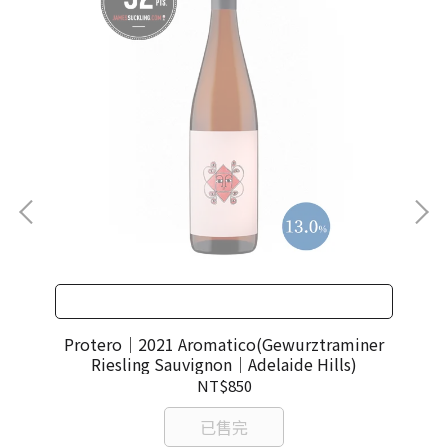
e)
Protero｜2021 Aromatico(Gewurztraminer
P
Riesling Sauvignon｜Adelaide Hills)
NT$850
已售完