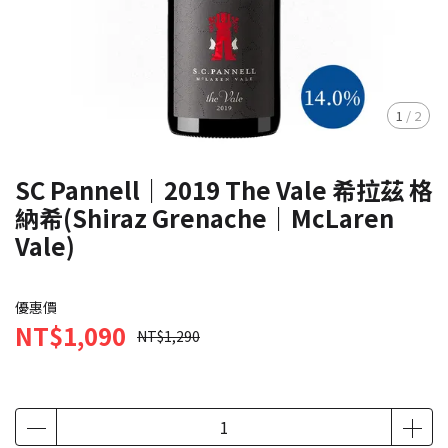
1
/
2
SC Pannell｜2019 The Vale 希拉茲 格
納希(Shiraz Grenache｜McLaren
Vale)
優惠價
NT$1,090
NT$1,290