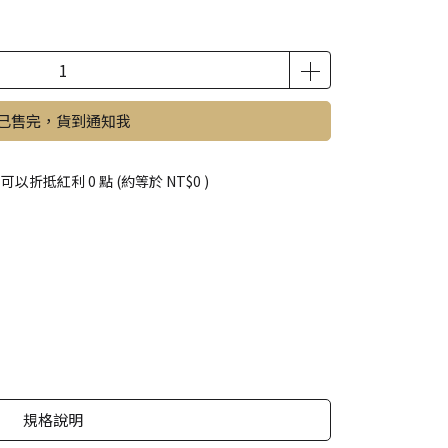
已售完，貨到通知我
 」可以折抵紅利
0
點 (約等於
NT$0
)
規格說明