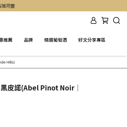
然瑪瑞河鹽
惠推薦
品牌
精選葡萄酒
好文分享專區
e Hills)
黑皮諾(Abel Pinot Noir｜