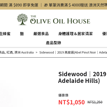
惠期間 滿 $890 即享免運 ｜ 🎁 單筆消費滿＄4000贈送 澳洲天
生蜂蜜
醋
嚴選食品
身體護理＆居家清潔
優
產品型錄
商品
,
紅酒
,
澳洲 Australia
Sidewood｜2019 黑皮諾(Abel Pinot Noir｜Adelaid
Sidewood｜2019 
Adelaide Hills)
優惠價
NT$1,050
NT$1,250