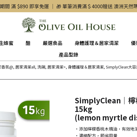
惠期間 滿 $890 即享免運 ｜ 🎁 單筆消費滿＄4000贈送 澳洲天
生蜂蜜
醋
嚴選食品
身體護理＆居家清潔
優
產品型錄
家香氛@
,
居家清潔all
,
洗碗
,
居家清潔>
,
身體護理＆居家清潔
,
SimplyClean大
SimplyClea
15kg
(lemon myrtle d
・添加檸檬香桃木精油，有效地
・濃縮配方，節省用量