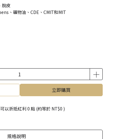
、脫皮
bens、礦物油、CDE、CMIT和MIT
立即購買
 」可以折抵紅利
0
點 (約等於
NT$0
)
規格說明