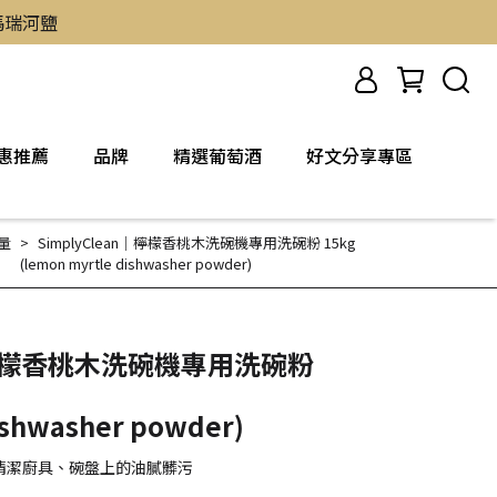
然瑪瑞河鹽
惠推薦
品牌
精選葡萄酒
好文分享專區
容量
SimplyClean｜檸檬香桃木洗碗機專用洗碗粉 15kg
(lemon myrtle dishwasher powder)
n｜檸檬香桃木洗碗機專用洗碗粉
ishwasher powder)
清潔廚具、碗盤上的油膩髒污