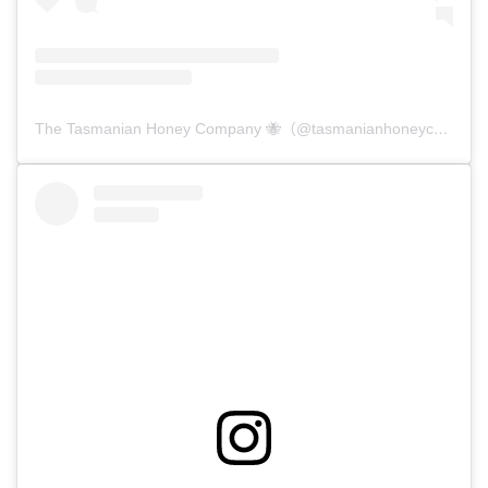
The Tasmanian Honey Company 🐝（@tasmanianhoneycompany）分享的貼文