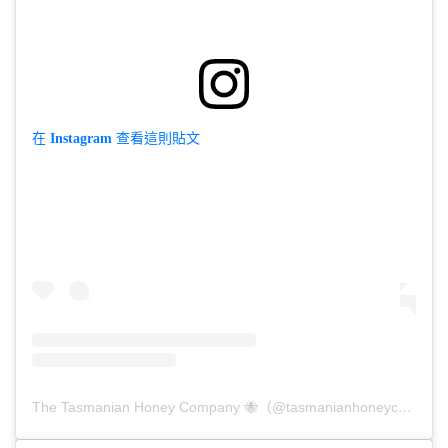
在 Instagram 查看這則貼文
The Tasmanian Honey Company 🐝（@tasmanianhoneycompany）分享的貼文