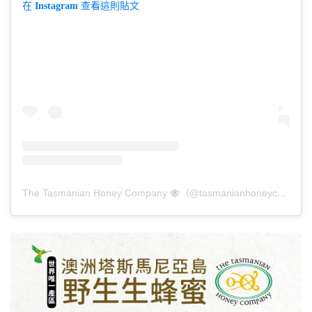
在 Instagram 查看這則貼文
The Tasmanian Honey Company 🐝（@tasmanianhoneycompany）分享的貼文