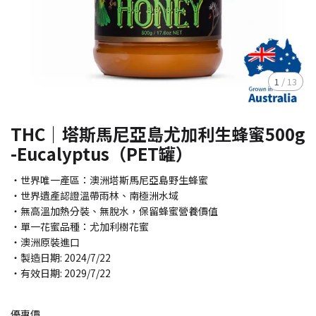
1
/
13
THC｜塔斯馬尼亞島尤加利生蜂蜜500g
-Eucalyptus（PET罐）
・世界唯一產區：澳洲塔斯馬尼亞島野生蜂蜜
・世界遺產認證溫帶雨林、南極洲水域
・無高溫加熱分裝、無脫水，保留蜂蜜營養價值
・單一花蜜品種：尤加利樹花蜜
・澳洲原裝進口
・製造日期: 2024/7/22
・有效日期: 2029/7/22
優惠價