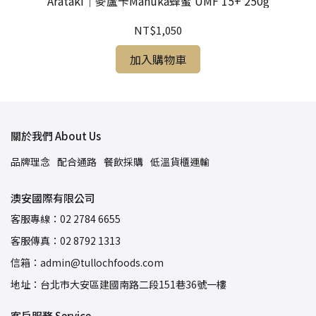
噴霧
Arataki｜麥蘆卡Manuka蜂蜜 UMF 15+ 250g
A
NT$1,050
加入購物車
關於我們 About Us
品牌理念
配合通路
餐飲採購
低溫貨櫃運輸
澳安國際有限公司
客服專線：02 2784 6655
客服傳真：02 8792 1313
信箱：admin@tullochfoods.com
地址：台北市大安區建國南路二段151巷36號一樓
客戶服務 Service