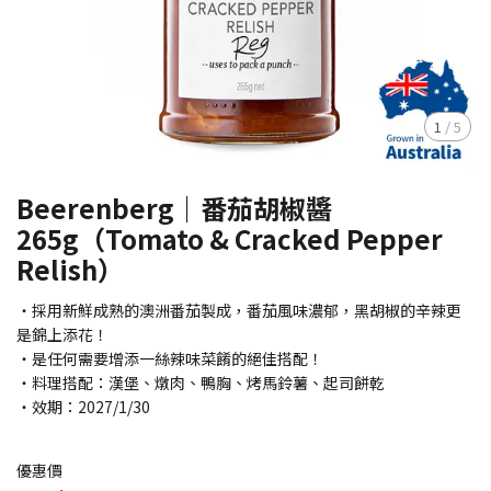
1
/
5
Beerenberg｜番茄胡椒醬
265g（Tomato & Cracked Pepper
Relish）
・採用新鮮成熟的澳洲番茄製成，番茄風味濃郁，黑胡椒的辛辣更
是錦上添花！
・是任何需要增添一絲辣味菜餚的絕佳搭配！
・料理搭配：漢堡、燉肉、鴨胸、烤馬鈴薯、起司餅乾
・效期：2027/1/30
優惠價