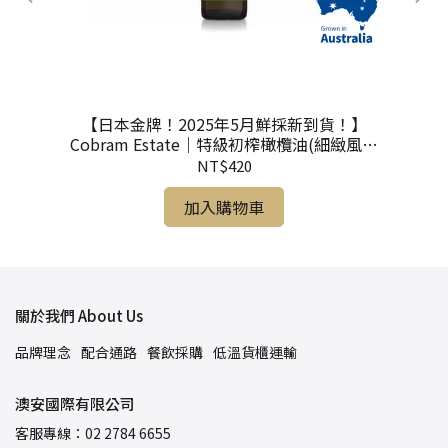
e）
【日本金牌！2025年5月鮮採新到貨！】
A
Cobram Estate｜特級初榨橄欖油(細緻風味
Light) 375ml
NT$420
加入購物車
關於我們 About Us
品牌理念
配合通路
餐飲採購
低溫貨櫃運輸
澳安國際有限公司
客服專線：02 2784 6655