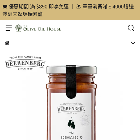
🚚 優惠期間 滿 $890 即享免運 ｜ 🎁 單筆消費滿＄4000贈送
澳洲天然瑪瑞河鹽